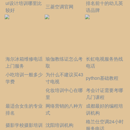
ui设计培训哪里比
排名前十的幼儿英
三菱空调官网
较好
语品牌
海尔冰箱维修电话
瑜伽教练证怎么考
长虹电视服务热线
上门服务
取
电话
小吃培训一般多少
为什么不建议买43
python基础教程
学费
寸电视
化妆培训中心在哪
考会计证需要考哪
里
几门课程
最适合女生的专业
网络营销的八种方
成都最好的编程培
排名
式
训机构
格兰仕空调24小时
摄影学校摄影培训
沈阳培训机构
服务电话