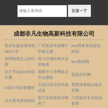
成都非凡生物高新科技有限公司
美术生最容易考的
广州美容学校哪个
bec商务英语报名
985大学
学校正规
时间
创维电视怎么样口
格力空调价格大全
seo教程网
碑
价格表
动力节点java培训
国家中小学网络云
英语自学网
学费
平台课程
大连日语培训学校
育婴师资格证报名
ui设计培训有哪些
排名
官网
客厅装风管机后悔
工程造价专业就业
北大青鸟郑州校区
死了
前景