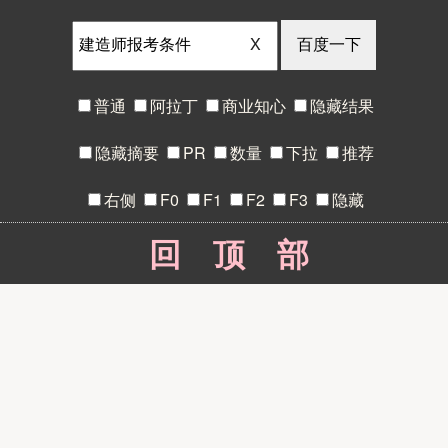
X
普通
阿拉丁
商业知心
隐藏结果
隐藏摘要
PR
数量
下拉
推荐
右侧
F0
F1
F2
F3
隐藏
回顶部